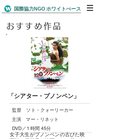
​国際協力NGO ホワイトべース
おすすめ作品
​「シアター・プノンペン」
監督 ソト・クォーリーカー
​主演 マー・リネット
​DVD／1 時間 45分
女子大生がプノンペンの古びた映