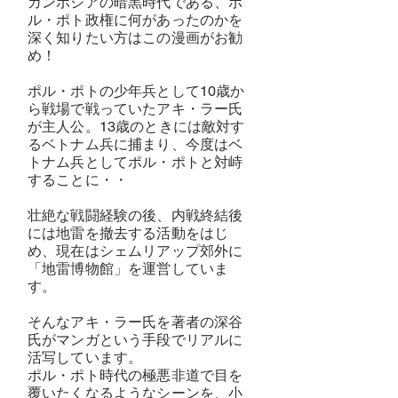
​カンボジアの暗黒時代である、ポ
ル・ポト政権に何があったのかを
深く知りたい方はこの漫画がお勧
め！
ポル・ポトの少年兵として10歳か
ら戦場で戦っていたアキ・ラー氏
が主人公。13歳のときには敵対す
るベトナム兵に捕まり、今度はベ
トナム兵としてポル・ポトと対峙
することに・・
壮絶な戦闘経験の後、内戦終結後
には地雷を撤去する活動をはじ
め、現在はシェムリアップ郊外に
「地雷博物館」を運営していま
す。
そんなアキ・ラー氏を著者の深谷
氏がマンガという手段でリアルに
活写しています。
ポル・ポト時代の極悪非道で目を
覆いたくなるようなシーンを、小