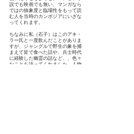
説でも映画でも無い、マンガなら
ではの抽象度と臨場性をもって読
む人を当時のカンボジアにいざな
ってくれます。
ちなみに私（石子）はこのアキ・
ラー氏と一度飲んだことがありま
すが、ジャングルで野生の象を捕
まえて皆で食べた話や、兵士時代
に経験した幽霊の話など、、色々
なことを語ってくれました。人物
としても非常に魅力的な方でし
た。
​＜参考リンク＞
​アキ・ラー氏 Wikipedia
​地雷博物館（英語）
​地雷博物館PDF（日本語）