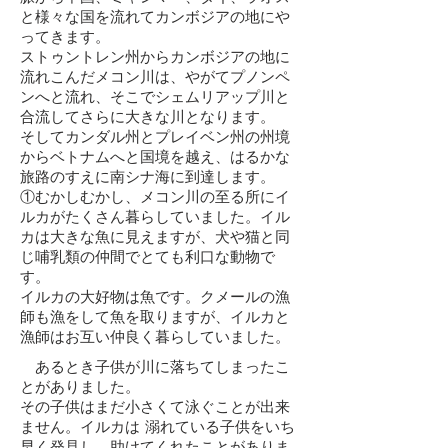
と様々な国を流れてカンボジアの地にや
ってきます。
ストゥントレン州からカンボジアの地に
流れこんだメコン川は、やがてプノンペ
ンへと流れ、そこでシェムリアップ川と
合流してさらに大きな川となります。
そしてカンダル州とプレイベン州の州境
からベトナムへと国境を越え、はるかな
旅路のすえに南シナ海に到達します。
①むかしむかし、メコン川の至る所にイ
ルカがたくさん暮らしていました。イル
カは大きな魚に見えますが、犬や猫と同
じ哺乳類の仲間でとても利口な動物で
す。
イルカの大好物は魚です。クメールの漁
師も漁をして魚を取りますが、イルカと
漁師はお互い仲良く暮らしていました。
あるとき子供が川に落ちてしまったこ
とがありました。
その子供はまだ小さくて泳ぐことが出来
ません。イルカは 溺れている子供をいち
早く発見し、助けてくれたことがありま