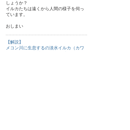
しょうか？
イルカたちは遠くから人間の様子を伺っ
ています。
​おしまい
【解説】
メコン川に生息するの淡水イルカ（カワ
ゴンドウ）は、近年頭数が激減しており
絶滅が危惧されています。
現在はラオス南部から国境を跨ぎ、カン
ボジアのクラチェ州までの約１９０ＫＭ
の範囲で生息が確認されています。
​ＷＷＦの調査によると１９９７年には２
００頭を数えていましたが、２０１７に
は９２頭と現在危険水域にあります。
物語の中では爆弾漁に触れていますが、
現在は法律で禁止されています。しかし
メコン川流域にすむ人々の増加により、
食糧である魚の減少はもちろんのこと、